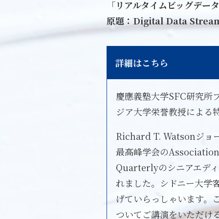
「リアルタイムビッグデー
原題：Digital Data Streams:
詳細はこちら
慶應義塾大学SFC研究所プ
ジア大学栄誉教授による
Richard T. Wa
最高峰学会のAssociatio
Quarterlyのシニ
れました。シドニー大学
げていらっしゃいます。
ついてご講演をいただけ