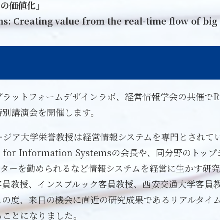
タの価値化」
 Creating value from the real-time flow of big
ラットフォームデザインラボ、経営情報学会の共催でRichar
特別講演会を開催します。
tsonジョージア大学栄誉教授は経営情報システムを専門とさ
n for Information Systemsの会長や、同分野の
アエディターを勤められるなど情報システムを経営に生かす
客員教授、インスブルック客員教授、西安交通大学客員
この度、来日の機会に直近の研究成果であるリアルタイ
ることになりました。