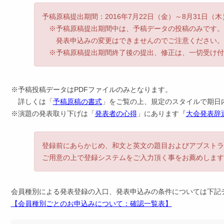
予稿原稿提出期間：2016年7月22日（金）～8月31日（木） 
※予稿原稿提出期間中は、予稿データの投稿のみです。
発表申込みの変更はできませんのでご注意ください。
※予稿原稿提出期間終了後の提出、修正は、一切受け付
※予稿投稿データはPDFファイルのみとなります。
詳しくは「
予稿原稿の書式
」をご覧の上、規定のスタイルで期日
※演題の発表取り下げは「
発表者の心得
」にあります『
大会発表辞
登録前にあらかじめ、和文と英文の題目およびアブストラ
ご用意の上で登録システムをご入力頂く事をお薦めします
会員種別による発表登録の入口、発表申込みの条件については下記
【会員種別ごとのお申込みについて：確認一覧表】