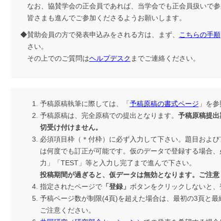
なお、協賛学会の正会員であれば、当学会でも正会員扱いで参
皆さまも進んでご参加くださるようお願いします。
◆賛助会員の方で発表申込みをされる方は、まず、
こちらの手順
さい。
その上でのご質問は
ヘルプデスク
までご連絡ください。
予稿原稿執筆に際しては、「
予稿原稿の書式ページ
」を参
予稿原稿は、完全原稿での提出となります。
予稿原稿提出
切受け付けません。
必須項目枠（＊付枠）に必ず入力して下さい。題目および
は何度でも訂正が可能です。仮のデータで登録する場合、
力」「TEST」等と入力し完了まで進んで下さい。
投稿期間が過ぎると、仮データは無効となります。ご注意
指定されたページで
「登録」
ボタンをクリックしないと、
予稿ページ数が制限(4頁)を超えた場合は、最初の3頁と
ご注意ください。