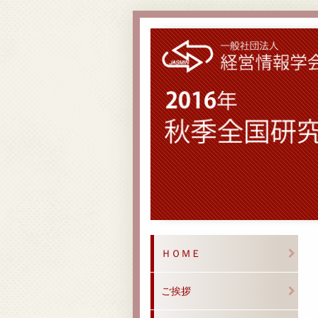
ＨＯＭＥ
ご挨拶